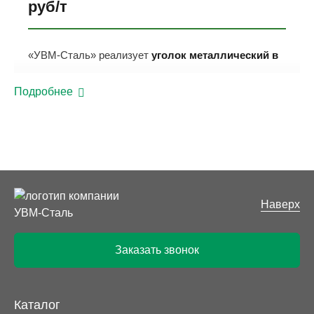
руб/т
«УВМ-Сталь» реализует
уголок металлический в
Екатеринбурге
оптовыми и розничными партиями
со складского запаса. В каталоге представлен
Подробнее
горячекатаный фасонный прокат равнополочного и
неравнополочного типа из стали ст.3сп5,
изготовленный в соответствии с ГОСТ 8509-93.
Продукция сопровождается сертификатами,
отгрузка производится в минимальные сроки.
Наверх
Доступные виды и размеры
стального уголка
Заказать звонок
Равнополочный прокат:
полки от 20 до 200 мм.
На складе в Екатеринбурге постоянно
поддерживаются ходовые сечения: 40x40, 50x50,
Каталог
63x63, 75x75, 100x100 мм.