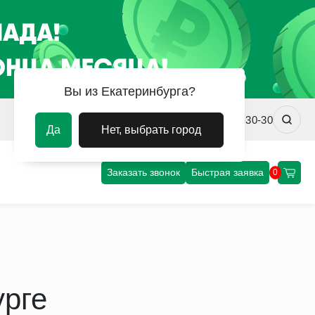
Вы из Екатеринбурга?
ekb@uvm-steel.ru
+7(343)288-30-30
Да
Нет, выбрать город
Заказать звонок
Быстрая заявка
0
урге