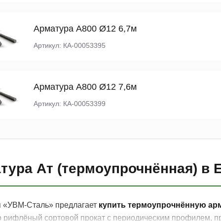
Арматура А800 Ø12 6,7м
Артикул: КА-00053395
Арматура А800 Ø12 7,6м
Артикул: КА-00053399
тура Ат (термоупрочнённая) в 
 «УВМ-Сталь» предлагает
купить термоупрочнённую арм
то рифлёный сортовой прокат с периодическим профилем, 