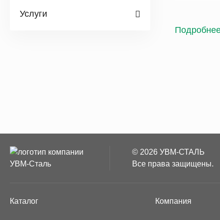
повышени
Услуги
390 до 5
Подробне
отгрузке.
Класс
Ат400 
конст
Ат500
для о
© 2026 УВМ-СТАЛЬ
Ат600 
Все права защищены.
Обесп
Техни
Каталог
Компания
Повы