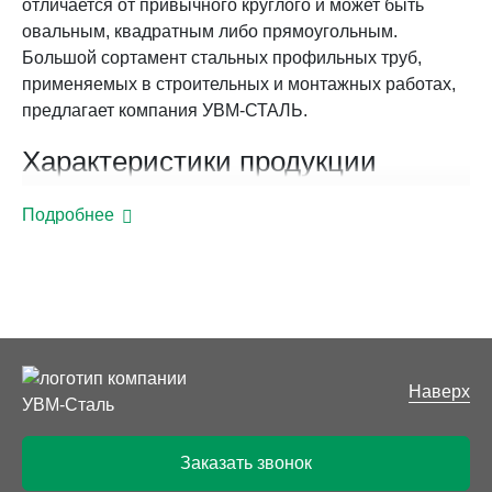
отличается от привычного круглого и может быть
овальным, квадратным либо прямоугольным.
Большой сортамент стальных профильных труб,
применяемых в строительных и монтажных работах,
предлагает компания УВМ-СТАЛЬ.
Характеристики продукции
Металлопрокат производится из низколегированной и
Подробнее
углеродистой стали, основной метод производства –
деформирование прямошовной электросварной
трубы. Она поступает в формовочные машины, где
валиками ей придается нужная форма. Крупные
предприятия используют производство полного
цикла, предполагающего, что профильные трубы
производятся из стальных штрипсов. Дополнительно
Наверх
они проходят термообработку для устранения
внутренних напряжений. Сортамент проката,
Заказать звонок
согласно ГОСТ, предполагает: