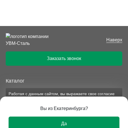
Наверх
Заказать звонок
Каталог
Работая с данным сайтом, вы выражаете свое согласие
Компания
на применение файлов cookie и обработку персональных
данных на условиях, изложенных в
соответствующих
Вы из Екатеринбурга?
документах.
Вся представленная на сайте информация носит
Ок
исключительно информационный характер и ни при
Да